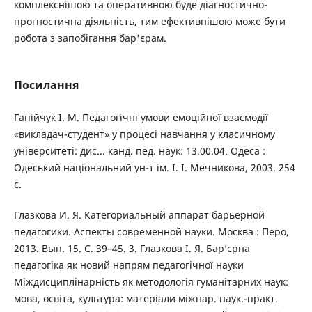
комплекснішою та оперативною буде діагностично-
прогностична діяльність, тим ефективнішою може бути
робота з запобігання бар'єрам.
Посилання
Гапійчук І. М. Педагогічні умови емоційної взаємодії
«викладач-студент» у процесі навчання у класичному
університеті: дис... канд. пед. наук: 13.00.04. Одеса :
Одеський національний ун-т ім. І. І. Мечникова, 2003. 254
с.
Глазкова И. Я. Категориальный аппарат барьерной
педагогики. Аспекты современной науки. Москва : Перо,
2013. Вып. 15. С. 39–45. 3. Глазкова І. Я. Бар’єрна
педагогіка як новий напрям педагогічної науки
Міждисциплінарність як методологія гуманітарних наук:
мова, освіта, культура: матеріали міжнар. наук.-практ.