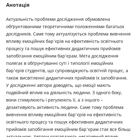
Анотація
Актуальність проблеми дослідження обумовлена
обґрунтованими теоретичними положеннями багатьох
дослідників. Саме тому актуалізується проблема вивчення
впливу емоційних бар'єрів на ефективність освітнього
процесу та пошук ефективних дидактичних прийомів
запобігання емоційним бар’єрам. Мета дослідження
полягає в обґрунтуванні суті і типології емоційних
бар'єрів студентів, що супроводжують освітній процес, а
також висвітленні дидактичних прийомів їх запобігання.
У дослідженні автори доводять, що емоції мають
подвійний вплив на діяльність людини. З одного боку,
вони стимулюють і регулюють її, а з іншого –
дезактивують активність людини. Саме тому проблема
вивчення впливу емоційних бар'єрів на ефективність
освітнього процесу та пошук ефективних дидактичних
прийомів запобігання емоційним бар'єрам стає все більш
актуальною. Автори розглядають негативний вплив