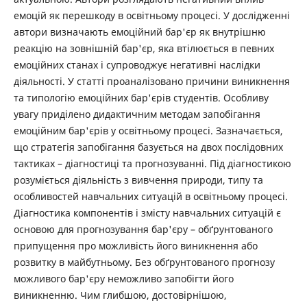
емоцій як перешкоду в освітньому процесі. У дослідженні
автори визначають емоційний бар'єр як внутрішню
реакцію на зовнішній бар'єр, яка втілюється в певних
емоційних станах і супроводжує негативні наслідки
діяльності. У статті проаналізовано причини виникнення
та типологію емоційних бар'єрів студентів. Особливу
увагу приділено дидактичним методам запобігання
емоційним бар'єрів у освітньому процесі. Зазначається,
що стратегія запобігання базується на двох послідовних
тактиках – діагностиці та прогнозуванні. Під діагностикою
розуміється діяльність з вивчення природи, типу та
особливостей навчальних ситуацій в освітньому процесі.
Діагностика компонентів і змісту навчальних ситуацій є
основою для прогнозування бар'єру – обґрунтованого
припущення про можливість його виникнення або
розвитку в майбутньому. Без обґрунтованого прогнозу
можливого бар'єру неможливо запобігти його
виникненню. Чим глибшою, достовірнішою,