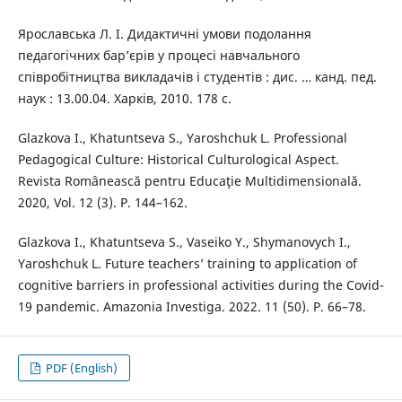
Ярославська Л. І. Дидактичні умови подолання
педагогічних бар’єрів у процесі навчального
співробітництва викладачів і студентів : дис. … канд. пед.
наук : 13.00.04. Харків, 2010. 178 с.
Glazkova I., Khatuntseva S., Yaroshchuk L. Professional
Pedagogical Culture: Historical Culturological Aspect.
Revista Românească pentru Educaţie Multidimensională.
2020, Vol. 12 (3). Р. 144–162.
Glazkova I., Khatuntseva S., Vaseiko Y., Shymanovych I.,
Yaroshchuk L. Future teachers’ training to application of
cognitive barriers in professional activities during the Covid-
19 pandemic. Amazonia Investiga. 2022. 11 (50). P. 66–78.
PDF (English)