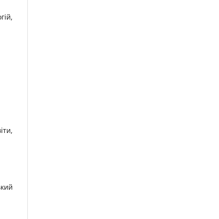
гій,
іти,
ький