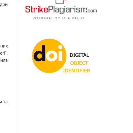
едри
йних
гії,
айла
и та