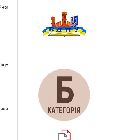
йної
logy
дики