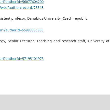
.uri?authorId=56077604200
/wos/author/record/73348
sistent profesor, Danubius University, Czech republic
.uri?authorId=55983336800
gy, Senior Lecturer, Teaching and research staff, University of
.uri?authorId=57195101973