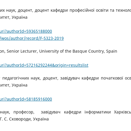
их наук, доцент, доцент кафедри професійної освіти та техноло
итет, Україна
.uri?authorId=59365188000
/wos/author/record/F-5323-2019
on, Senior Lecturer, University of the Basque Country, Spain
uri?authorId=57216292244&origin=resultslist
 педагогічних наук, доцент, завідувач кафедри початкової осв
итет, Україна
.uri?authorId=58185916000
наук, професор, завідувач кафедри інформатики Харківс
Г. С. Сковороди, Україна