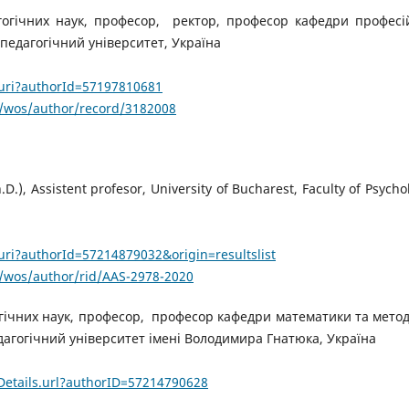
огічних наук, професор, ректор, професор кафедри професі
педагогічний університет, Україна
.uri?authorId=57197810681
/wos/author/record/3182008
D.), Assistent profesor, University of Bucharest, Faculty of Psycho
uri?authorId=57214879032&origin=resultslist
/wos/author/rid/AAS-2978-2020
гічних наук, професор, професор кафедри математики та мето
дагогічний університет імені Володимира Гнатюка, Україна
etails.url?authorID=57214790628