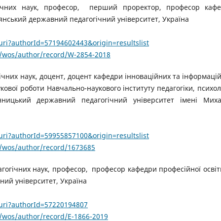
гічних наук, професор, перший проректор, професор каф
дянський державний педагогічний університет, Україна
uri?authorId=57194602443&origin=resultslist
/wos/author/record/W-2854-2018
ічних наук, доцент, доцент кафедри інноваційних та інформаці
укової роботи Навчально-наукового інституту педагогіки, психоло
Вінницький державний педагогічний університет імені Мих
uri?authorId=59955857100&origin=resultslist
/wos/author/record/1673685
агогічних наук, професор, професор кафедри професійної освіт
ний університет, Україна
.uri?authorId=57220194807
/wos/author/record/E-1866-2019