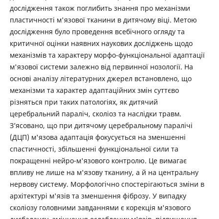
дослідження також поглибить знання про механізми
пластичності м'язової тканини в дитячому віці. Метою
дослідження було проведення всебічного огляду та
критичної оцінки наявних наукових досліджень щодо
механізмів та характеру морфо-функціональної адаптації
м'язової системи залежно від первинної нозології. На
основі аналізу літературних джерел встановлено, що
механізми та характер адаптаційних змін суттєво
різняться при таких патологіях, як дитячий
церебральний параліч, сколіоз та наслідки травм.
З’ясовано, що при дитячому церебральному паралічі
(ДЦП) м'язова адаптація фокусується на зменшенні
спастичності, збільшенні функціональної сили та
покращенні нейро-м'язового контролю. Це вимагає
впливу не лише на м'язову тканину, а й на центральну
нервову систему. Морфологічно спостерігаються зміни в
архітектурі м'язів та зменшення фіброзу. У випадку
сколіозу головними завданнями є корекція м'язового