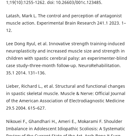
1;19(10):1255-1262. doi: 10.26603/001c.123485.
Latash, Mark L. The control and perception of antagonist
muscle action. Experimental Brain Research 241.1 2023. 1–
12.
Lee Dong Ryul, et al. Innovative strength training-induced
neuroplasticity and increased muscle size and strength in
children with spastic cerebral palsy: an experimenter-blind
case study–three-month follow-up. NeuroRehabilitation.
35.1 2014. 131–136.
Lieber, Richard L., et al. Structural and functional changes
in spastic skeletal muscle. Muscle & Nerve: Official Journal
of the American Association of Electrodiagnostic Medicine
29.5 2004. 615–627.
Nikouei F., Ghandhari H., Ameri E., Mokarami F. Shoulder
Imbalance in Adolescent Idiopathic Scoliosis: A Systematic
Review of the Current State of the Art. Arch Bone Jt Surg.