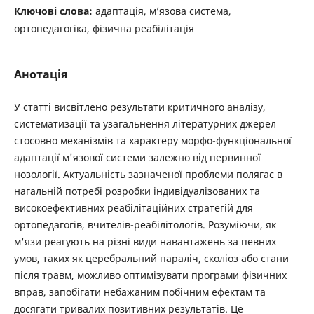
Ключові слова:
адаптація, м’язова система,
ортопедагогіка, фізична реабілітація
Анотація
У статті висвітлено результати критичного аналізу,
систематизації та узагальнення літературних джерел
стосовно механізмів та характеру морфо-функціональної
адаптації м'язової системи залежно від первинної
нозології. Актуальність зазначеної проблеми полягає в
нагальній потребі розробки індивідуалізованих та
високоефективних реабілітаційних стратегій для
ортопедагогів, вчителів-реабілітологів. Розуміючи, як
м'язи реагують на різні види навантажень за певних
умов, таких як церебральний параліч, сколіоз або стани
після травм, можливо оптимізувати програми фізичних
вправ, запобігати небажаним побічним ефектам та
досягати тривалих позитивних результатів. Це