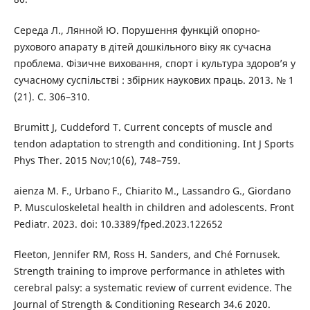
Середа Л., Лянной Ю. Порушення функцій опорно-
рухового апарату в дітей дошкільного віку як сучасна
проблема. Фізичне виховання, спорт і культура здоров’я у
сучасному суспільстві : збірник наукових праць. 2013. № 1
(21). С. 306–310.
Brumitt J, Cuddeford T. Current concepts of muscle and
tendon adaptation to strength and conditioning. Int J Sports
Phys Ther. 2015 Nov;10(6), 748–759.
aienza M. F., Urbano F., Chiarito M., Lassandro G., Giordano
P. Musculoskeletal health in children and adolescents. Front
Pediatr. 2023. doi: 10.3389/fped.2023.122652
Fleeton, Jennifer RM, Ross H. Sanders, and Ché Fornusek.
Strength training to improve performance in athletes with
cerebral palsy: a systematic review of current evidence. The
Journal of Strength & Conditioning Research 34.6 2020.