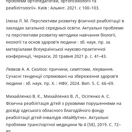
проблеми ортопедагогіки, ортопсихології та
реабілітології». Київ : Альянт. 2021. с 100–103.
Ілюха Л. М. Перспективи розвитку фізичної реабілітації в
закладах загальної середньої освіти. Актуальні проблеми
та перспективи розвитку методики навчання біології,
екології та основ здоров’я людини : зб. наук. пр. за
матеріалами Всеукраїнської науково-практичної
конференції, Черкаси, 20 травня 2021 р. с. 41–43.
Левков А. А. Сколіоз: причини, симптоми, лікування.
Сучасні тенденції спрямовані на збереження здоров’я
людини : зб. наук. пр. Х. : НФУ, 2024. Вип. 5. С. 66–69.
Михайленко В. Є., Михайленко В. Л., Осіпенко А. С.
Фізична реабілітація дітей з руховими порушеннями на
досвіді одеського обласного благодійного фонду
реабілітації дітей-інвалідів «Майбутнє». Актуальні
проблеми транспортної медицини № 4 (58), 2019. С. 72–
80.