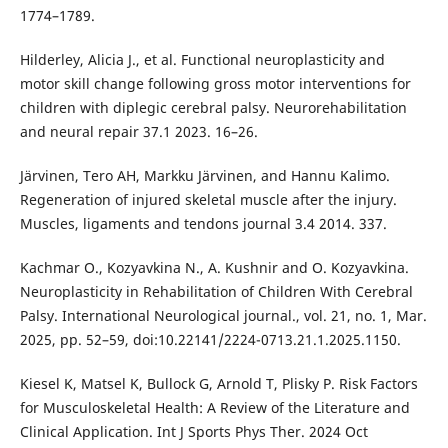
1774–1789.
Hilderley, Alicia J., et al. Functional neuroplasticity and
motor skill change following gross motor interventions for
children with diplegic cerebral palsy. Neurorehabilitation
and neural repair 37.1 2023. 16–26.
Järvinen, Tero AH, Markku Järvinen, and Hannu Kalimo.
Regeneration of injured skeletal muscle after the injury.
Muscles, ligaments and tendons journal 3.4 2014. 337.
Kachmar O., Kozyavkinа N., A. Kushnir and O. Kozyavkina.
Neuroplasticity in Rehabilitation of Children With Cerebral
Palsy. International Neurological journal., vol. 21, no. 1, Mar.
2025, pp. 52–59, doi:10.22141/2224-0713.21.1.2025.1150.
Kiesel K, Matsel K, Bullock G, Arnold T, Plisky P. Risk Factors
for Musculoskeletal Health: A Review of the Literature and
Clinical Application. Int J Sports Phys Ther. 2024 Oct