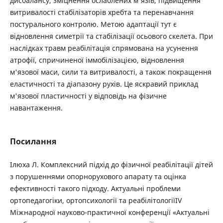
дисбалансу, зміцнення ослаблених м'язів, підвищення
витривалості стабілізаторів хребта та перенавчання
постурального контролю. Метою адаптації тут є
відновлення симетрії та стабілізації осьового скелета. При
наслідках травм реабілітація спрямована на усунення
атрофії, спричиненої іммобілізацією, відновлення
м'язової маси, сили та витривалості, а також покращення
еластичності та діапазону рухів. Це яскравий приклад
м'язової пластичності у відповідь на фізичне
навантаження.
Посилання
Ілюха Л. Комплексний підхід до фізичної реабілітації дітей
з порушеннями опорнорухового апарату та оцінка
ефективності такого підходу. Актуальні проблеми
ортопедагогіки, ортопсихології та реабілітологіїІV
Міжнародної науково-практичної конференції «Актуальні